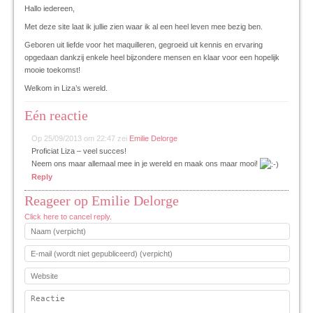
Hallo iedereen,
Met deze site laat ik jullie zien waar ik al een heel leven mee bezig ben.
Geboren uit liefde voor het maquilleren, gegroeid uit kennis en ervaring
opgedaan dankzij enkele heel bijzondere mensen en klaar voor een hopelijk
mooie toekomst!
Welkom in Liza’s wereld.
Eén reactie
Op 25/09/2013 om 22:47
zei
Emilie Delorge
Proficiat Liza – veel succes!
Neem ons maar allemaal mee in je wereld en maak ons maar mooi!
Reply
Reageer op
Emilie Delorge
Click here to cancel reply.